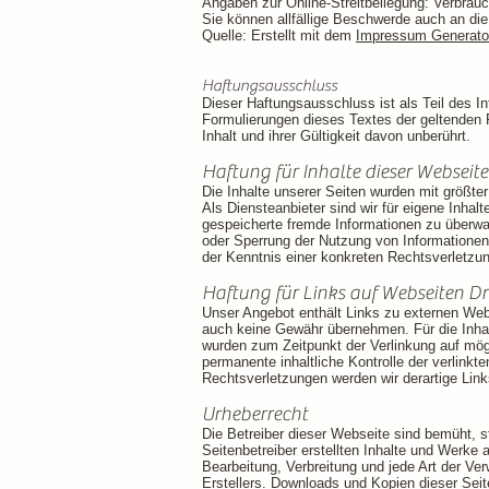
Angaben zur Online-Streitbeilegung: Verbrauc
Sie können allfällige Beschwerde auch an di
Quelle: Erstellt mit dem
Impressum Generator
Haftungsausschluss
Dieser Haftungsausschluss ist als Teil des I
Formulierungen dieses Textes der geltenden R
Inhalt und ihrer Gültigkeit davon unberührt.
Haftung für Inhalte dieser Webseite
Die Inhalte unserer Seiten wurden mit größter 
Als Diensteanbieter sind wir für eigene Inhal
gespeicherte fremde Informationen zu überwa
oder Sperrung der Nutzung von Informationen
der Kenntnis einer konkreten Rechtsverletz
Haftung für Links auf Webseiten Dri
Unser Angebot enthält Links zu externen Webs
auch keine Gewähr übernehmen. Für die Inhalte 
wurden zum Zeitpunkt der Verlinkung auf mögl
permanente inhaltliche Kontrolle der verlink
Rechtsverletzungen werden wir derartige Lin
Urheberrecht
Die Betreiber dieser Webseite sind bemüht, st
Seitenbetreiber erstellten Inhalte und Werke 
Bearbeitung, Verbreitung und jede Art der Ve
Erstellers. Downloads und Kopien dieser Seit