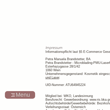
Impressum
Informationspflicht laut §5 E-Commerce Ges
​Petra Manuela Brandstetter, BA
Petra Brandstetter - Microblading-PMU-Laser
Esterhazygasse 28/1/42
1060 Wien
Unternehmensgegenstand: Kosmetik eingesc
und Laser
.
UID-Nummer: ATU64945224
Menu
Mitglied bei: WKO, Landesinnung
Berufsrecht: Gewerbeordnung: www.ris.bka.gv
Aufsichtsbehörde/Gewerbebehörde: Bezirks
Verleihungsstaat: Österreich