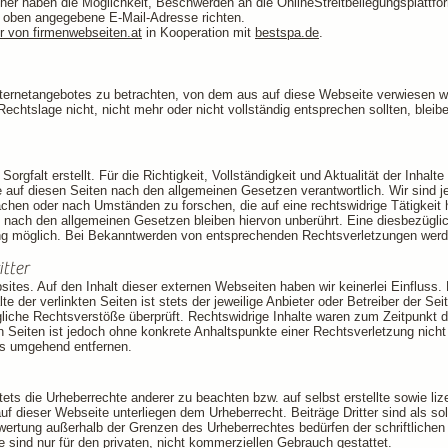
her haben die Möglichkeit, Beschwerden an die OnlineStreitbeilegungsplattfo
e oben angegebene E-Mail-Adresse richten.
 von firmenwebseiten.at
in Kooperation mit
bestspa.de
.
nternetangebotes zu betrachten, von dem aus auf diese Webseite verwiesen wu
echtslage nicht, nicht mehr oder nicht vollständig entsprechen sollten, bleib
Sorgfalt erstellt. Für die Richtigkeit, Vollständigkeit und Aktualität der Inh
te auf diesen Seiten nach den allgemeinen Gesetzen verantwortlich. Wir sind jed
chen oder nach Umständen zu forschen, die auf eine rechtswidrige Tätigkeit 
 nach den allgemeinen Gesetzen bleiben hiervon unberührt. Eine diesbezüglic
ung möglich. Bei Bekanntwerden von entsprechenden Rechtsverletzungen werde
tter
ites. Auf den Inhalt dieser externen Webseiten haben wir keinerlei Einfluss.
der verlinkten Seiten ist stets der jeweilige Anbieter oder Betreiber der Seit
iche Rechtsverstöße überprüft. Rechtswidrige Inhalte waren zum Zeitpunkt de
ten Seiten ist jedoch ohne konkrete Anhaltspunkte einer Rechtsverletzung nic
ks umgehend entfernen.
ets die Urheberrechte anderer zu beachten bzw. auf selbst erstellte sowie li
auf dieser Webseite unterliegen dem Urheberrecht. Beiträge Dritter sind als so
rwertung außerhalb der Grenzen des Urheberrechtes bedürfen der schriftliche
e sind nur für den privaten, nicht kommerziellen Gebrauch gestattet.