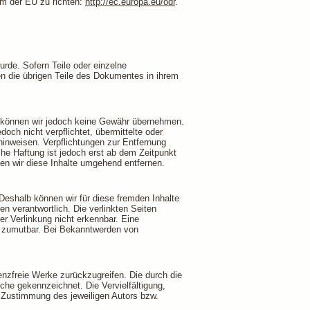
rm der EU zu richten:
http://ec.europa.eu/odr
.
rde. Sofern Teile oder einzelne
en die übrigen Teile des Dokumentes in ihrem
alte können wir jedoch keine Gewähr übernehmen.
och nicht verpflichtet, übermittelte oder
hinweisen. Verpflichtungen zur Entfernung
he Haftung ist jedoch erst ab dem Zeitpunkt
n wir diese Inhalte umgehend entfernen.
 Deshalb können wir für diese fremden Inhalte
en verantwortlich. Die verlinkten Seiten
r Verlinkung nicht erkennbar. Eine
ht zumutbar. Bei Bekanntwerden von
zenzfreie Werke zurückzugreifen. Die durch die
lche gekennzeichnet. Die Vervielfältigung,
n Zustimmung des jeweiligen Autors bzw.