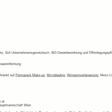
etz, §14 Unternehmensgesetzbuch, §63 Gewerbeordnung und Offenlegungspfli
haarentfernung
hränkt auf
Permanent Make-up
,
Microblading
,
Wimpernverlängerung
, Meso Li
.at
hauptmannschaft Wien